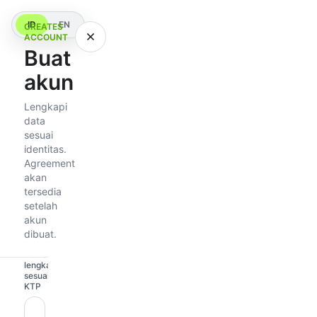
ID
EN
CREATES
ACCOUNT
Buat
akun
Lengkapi
Jenis
data
akun
sesuai
identitas.
Pribadi
Perusahaan
Agreement
akan
tersedia
setelah
Informasi
akun
akun
dibuat.
Nama
lengkap
sesuai
KTP